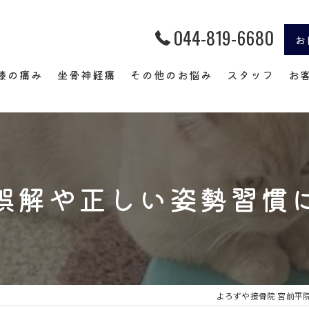
044-819-6680
お
膝の痛み
坐骨神経痛
その他のお悩み
スタッフ
お
交通事故
四十肩・五十肩
肩こり
誤解や正しい姿勢習慣
よろずや接骨院の整体（治療）
インソール
よろずや接骨院 宮前平